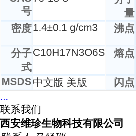
号
量
1.4±0.1 g/cm3
密度
沸点
C
10
H
17
N
3
O
6
S
分子
熔点
式
MSDS
中文版 美版
闪点
...
联系我们
西安维珍生物科技有限公司