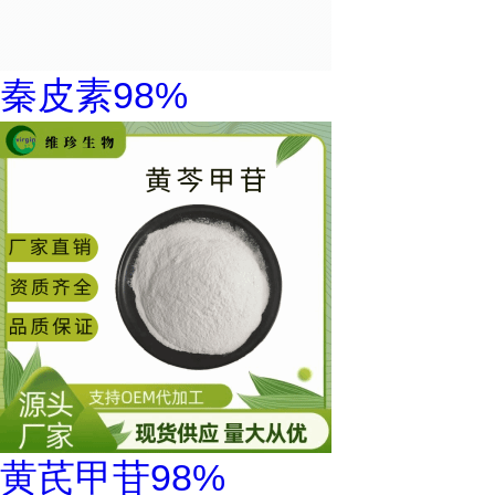
秦皮素98%
黄芪甲苷98%