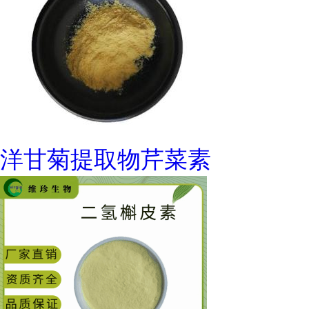
洋甘菊提取物芹菜素