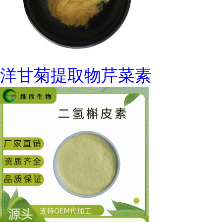
洋甘菊提取物芹菜素