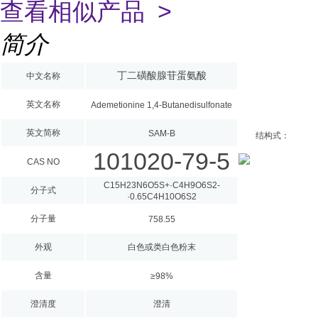
查看相似产品 >
简介
丁二磺酸腺苷蛋氨酸
中文名称
英文名称
Ademetionine 1,4-Butanedisulfonate
英文简称
SAM-B
结构式：
101020-79-5
CAS NO
C
15
H
23
N
6
O
5
S
+
·C
4
H
9
O
6
S
2
-
分子式
·0.65C
4
H
10
O
6
S
2
分子量
758.55
外观
白色或类白色粉末
含量
≥98%
澄清度
澄清