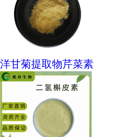
洋甘菊提取物芹菜素