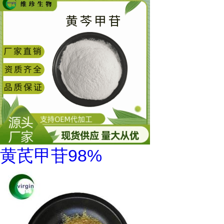
黄芪甲苷98%