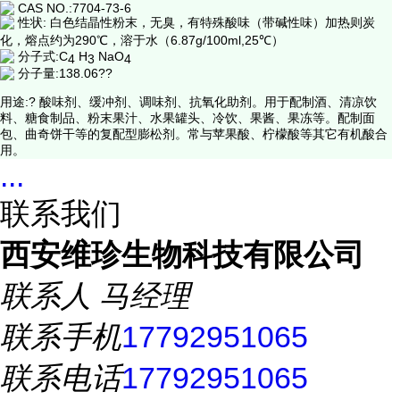
CAS NO.:7704-73-6
性状: 白色结晶性粉末，无臭，有特殊酸味（带碱性味）加热则炭
化，熔点约为290℃，溶于水（6.87g/100ml,25℃）
分子式:C
H
NaO
4
3
4
分子量:138.06??
用途:? 酸味剂、缓冲剂、调味剂、抗氧化助剂。用于配制酒、清凉饮
料、糖食制品、粉末果汁、水果罐头、冷饮、果酱、果冻等。配制面
包、曲奇饼干等的复配型膨松剂。常与苹果酸、柠檬酸等其它有机酸合
用。
...
联系我们
西安维珍生物科技有限公司
联系人
马经理
联系手机
17792951065
联系电话
17792951065