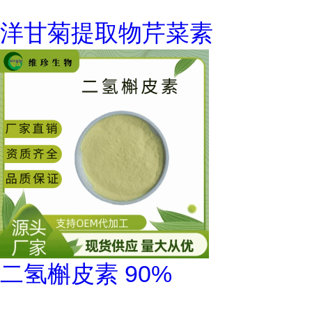
洋甘菊提取物芹菜素
二氢槲皮素 90%