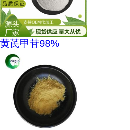
黄芪甲苷98%