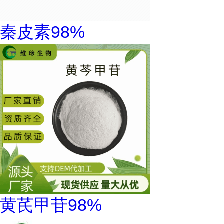
秦皮素98%
黄芪甲苷98%