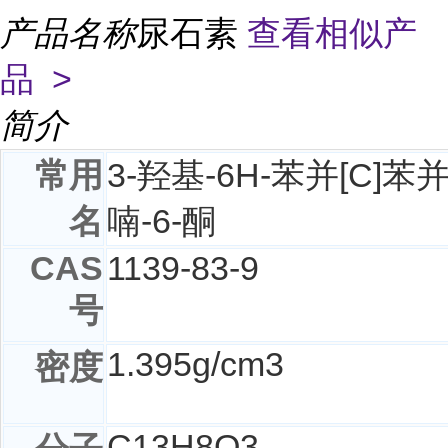
产品名称
尿石素
查看相似产
品 >
简介
常用
3-羟基-6H-苯并[C]苯
名
喃-6-酮
CAS
1139-83-9
号
1.395g/cm3
密度
C
13
H
8
O
3