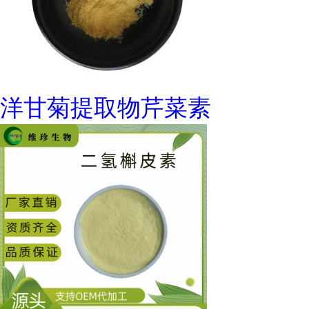
洋甘菊提取物芹菜素