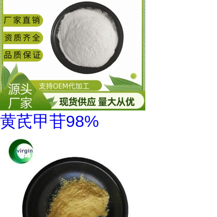
黄芪甲苷98%