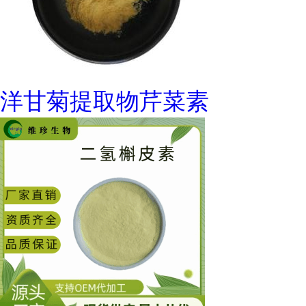
洋甘菊提取物芹菜素