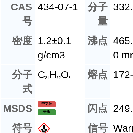
CAS
434-07-1
分子
332
号
量
密度
1.2±0.1
沸点
465.
g/cm3
0 m
分子
C
H
O
熔点
172
21
32
3
式
中文版
MSDS
闪点
249
美版
符号
信号
War