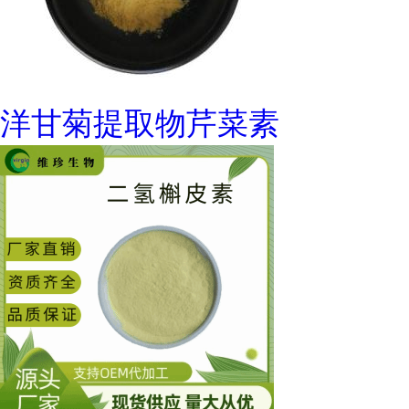
洋甘菊提取物芹菜素