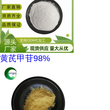
黄芪甲苷98%