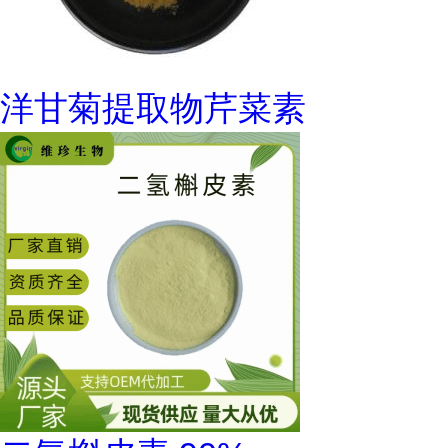
洋甘菊提取物芹菜素