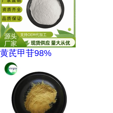
黄芪甲苷98%