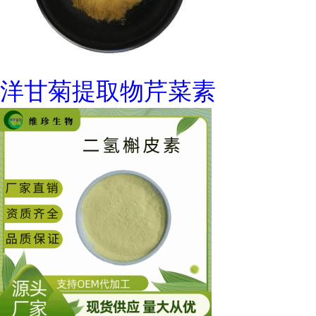
洋甘菊提取物芹菜素