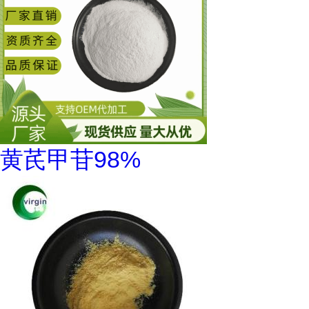
黄芪甲苷98%