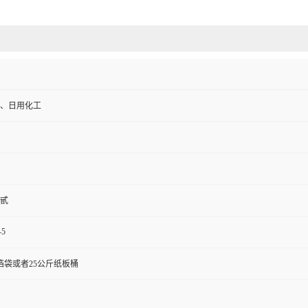
、日用化工
甙
-5
箔袋或者25公斤纸板桶