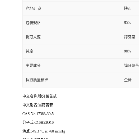
产地/厂商
陕西
95%
包装规格
提取来源
獐牙菜
98%
纯度
主要成分
獐牙菜苦
执行质量标准
企标
中文名称:獐牙菜苦甙
中文别名:当药苦苷
CAS No:17388-39-5
分子式:C16H22O10
沸点:649.3 °C at 760 mmHg