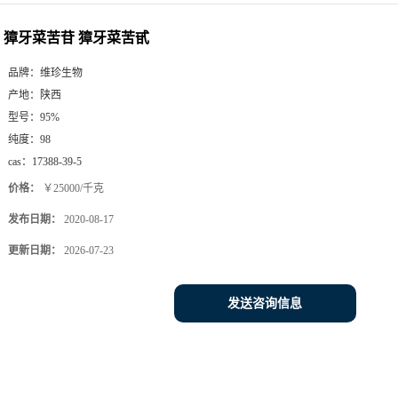
獐牙菜苦苷 獐牙菜苦甙
品牌：
维珍生物
产地：
陕西
型号：
95%
纯度：
98
cas：
17388-39-5
价格：
￥25000/千克
发布日期：
2020-08-17
更新日期：
2026-07-23
发送咨询信息