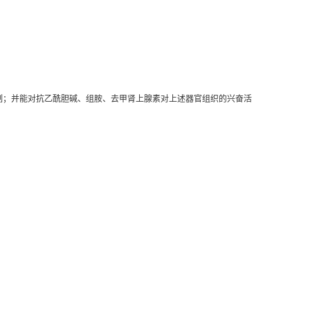
制；并能对抗乙酰胆碱、组胺、去甲肾上腺素对上述器官组织的兴奋活