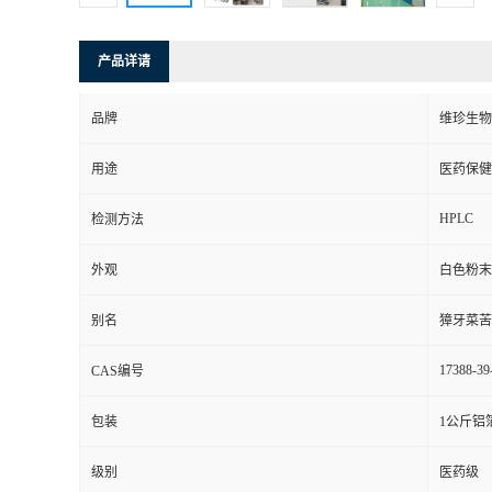
产品详请
品牌
维珍生物
用途
医药保健
HPLC
检测方法
外观
白色粉末
别名
獐牙菜苦
17388-39
CAS编号
包装
1公斤铝
级别
医药级