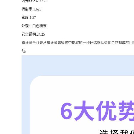
闪光点:237.7 °C
折射率:1.625
密度:1.57
外观：白色粉末
安全说明:24/25
獐牙菜苦苷是从獐牙菜属植物中提取的一种环烯醚萜类化合物制成的口
动。