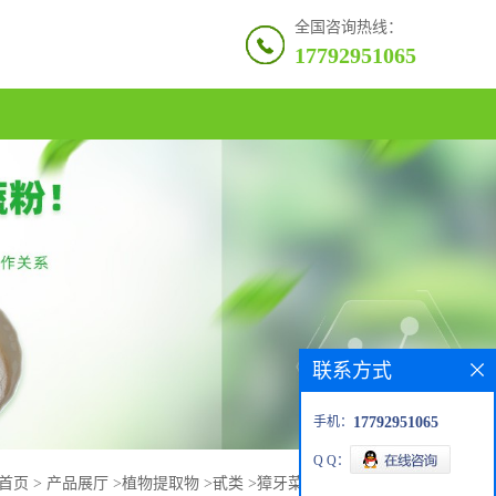
全国咨询热线：
17792951065
联系方式
手机：
17792951065
Q Q：
首页
>
产品展厅
>
植物提取物
>
甙类
>
獐牙菜苦苷 獐牙菜苦甙