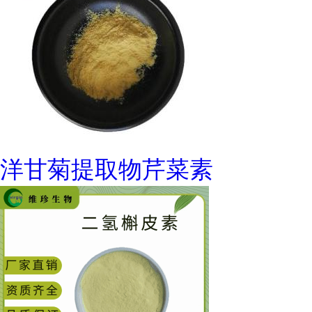
洋甘菊提取物芹菜素