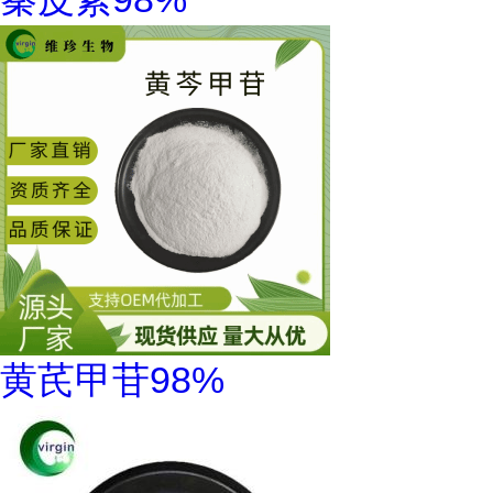
黄芪甲苷98%