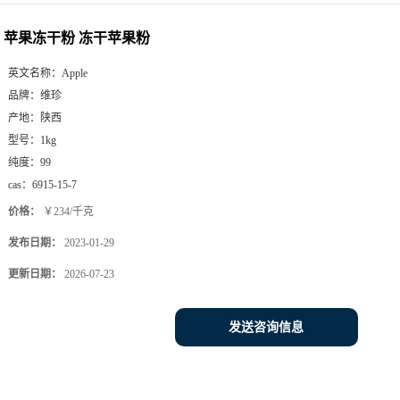
苹果冻干粉 冻干苹果粉
英文名称：
Apple
品牌：
维珍
产地：
陕西
型号：
1kg
纯度：
99
cas：
6915-15-7
价格：
￥234/千克
发布日期：
2023-01-29
更新日期：
2026-07-23
发送咨询信息