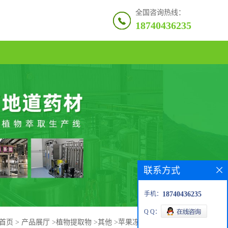
全国咨询热线：
18740436235
联系方式
手机：
18740436235
Q Q：
首页
>
产品展厅
>
植物提取物
>
其他
>
苹果冻干粉 冻干苹果粉