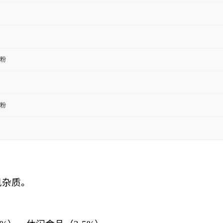
粉
粉
见杂质。