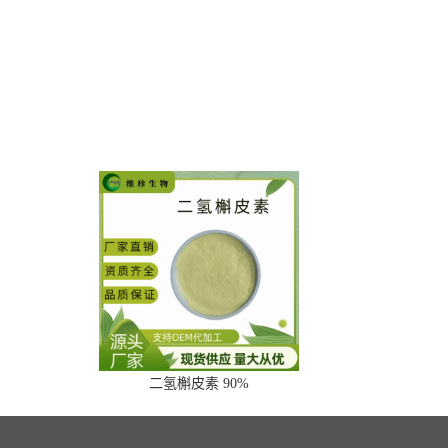
二氢槲皮素 90%