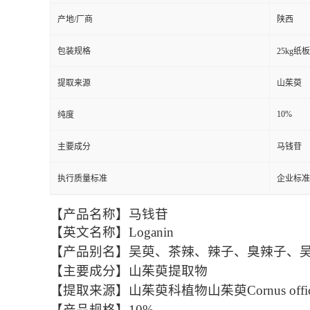
产地/厂商
陕西
包装规格
25kg纸
提取来源
山茱萸
10%
纯度
主要成分
马钱苷
执行质量标准
企业标准
【产品名称】马钱苷
【英文名称】Loganin
【产品别名】吴萸、茶辣、辣子、臭辣子、
【主要成分】山茱萸提取物
【提取来源】山茱萸科植物山茱萸Cornus officinal
【产品规格】10%