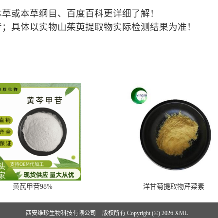
本草或本草纲目、百度百科更详细了解！
考；具体以实物山茱萸提取物实际检测结果为准！
黄芪甲苷98%
洋甘菊提取物芹菜素
西安维珍生物科技有限公司
版权所有 Copyright (©) 2026
XML