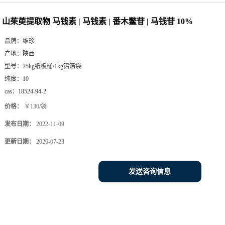
苷 | 马钱苷 10%
山茱萸提取物 马钱素 | 马钱素 | 番木鳖苷 | 马钱苷 10%
品牌：
维珍
产地：
陕西
型号：
25kg纸板桶/1kg铝箔袋
纯度：
10
cas：
18524-94-2
价格：
￥130/袋
发布日期：
2022-11-09
更新日期：
2026-07-23
发送咨询信息