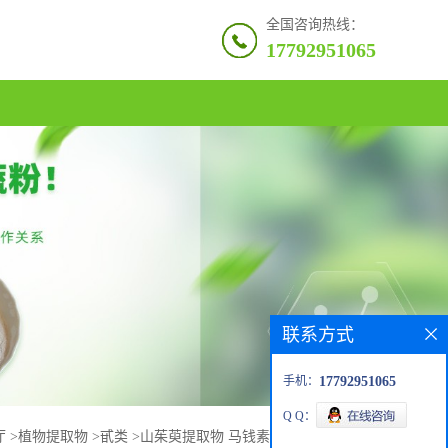
全国咨询热线：
17792951065
联系方式
手机：
17792951065
Q Q：
厅
>
植物提取物
>
甙类
>
山茱萸提取物 马钱素 | 马钱素 | 番木鳖