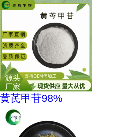
黄芪甲苷98%