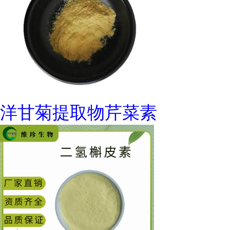
洋甘菊提取物芹菜素