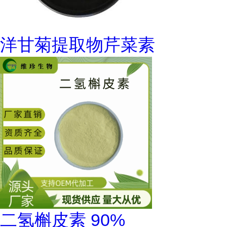
洋甘菊提取物芹菜素
二氢槲皮素 90%