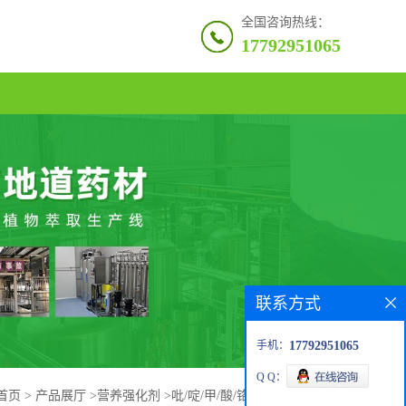
全国咨询热线：
17792951065
联系方式
手机：
17792951065
Q Q：
首页
>
产品展厅
>
营养强化剂
>
吡/啶/甲/酸/铬 CAS 15713-60-7