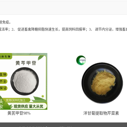
进免疫。
活率；2、 促进畜禽降糖抑脂快速生长，提高饲料回报率；3、 调节内分泌，增强畜
黄芪甲苷98%
洋甘菊提取物芹菜素