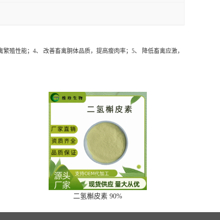
禽繁殖性能；4、 改善畜禽胴体品质，提高瘦肉率；5、 降低畜禽应激，
二氢槲皮素 90%