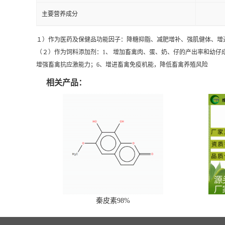
主要营养成分
１）作为医药及保健品功能因子：降糖抑脂、减肥增补、强肌健体、增
（２）作为饲料添加剂：1、 增加畜禽肉、蛋、奶、仔的产出率和幼仔成
增强畜禽抗应激能力；6、增进畜禽免疫机能，降低畜禽养殖风险
相关产品：
秦皮素98%