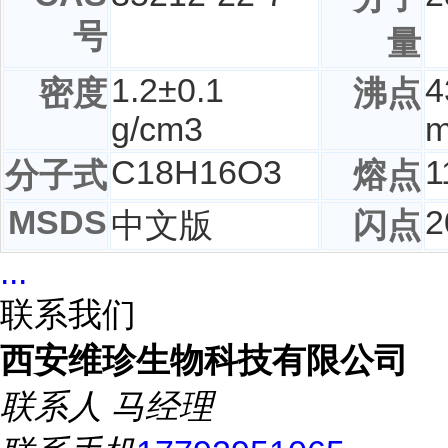
号
量
1.2±0.1
4
密度
沸点
g/cm3
C
18
H
16
O
3
1
分子式
熔点
MSDS
2
中文版
闪点
...
联系我们
西安维珍生物科技有限公司
联系人
马经理