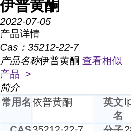
伊普黄酮
2022-07-05
产品详情
Cas：
35212-22-7
产品名称
伊普黄酮
查看相似
产品 >
简介
I
常用名
依普黄酮
英文
名
CAS
35212-22-7
2
分子