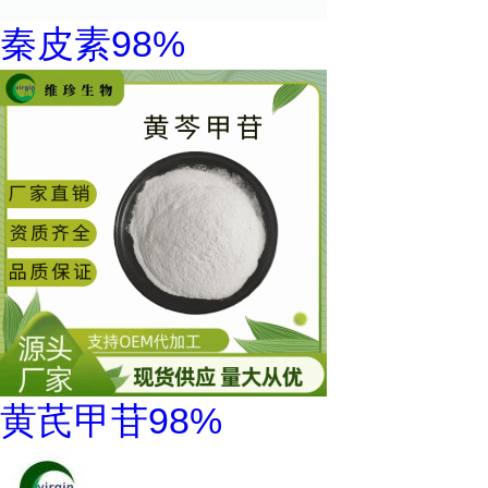
秦皮素98%
黄芪甲苷98%