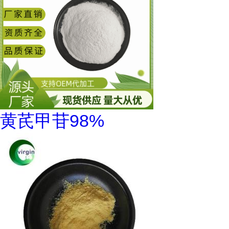
黄芪甲苷98%