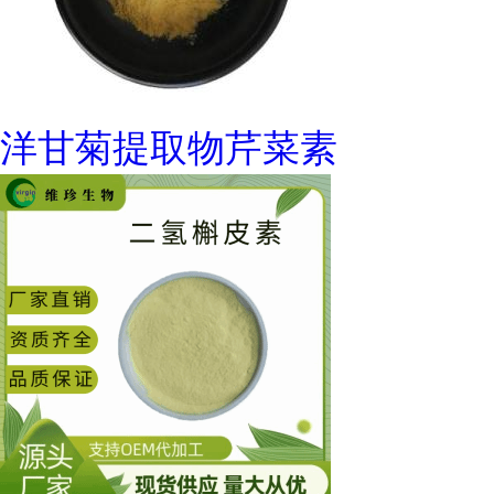
洋甘菊提取物芹菜素