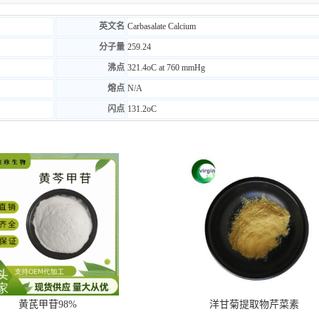
英文名
Carbasalate Calcium
分子量
259.24
沸点
321.4oC at 760 mmHg
熔点
N/A
闪点
131.2oC
黄芪甲苷98%
洋甘菊提取物芹菜素