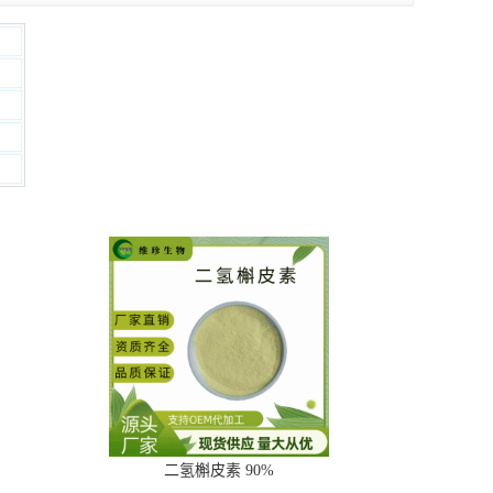
二氢槲皮素 90%