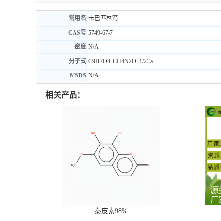
常用名
卡巴匹林钙
CAS号
5749-67-7
密度
N/A
分子式
C
9
H
7
O
4
.
CH
4
N
2
O
.1
/
2
Ca
MSDS
N/A
相关产品：
秦皮素98%