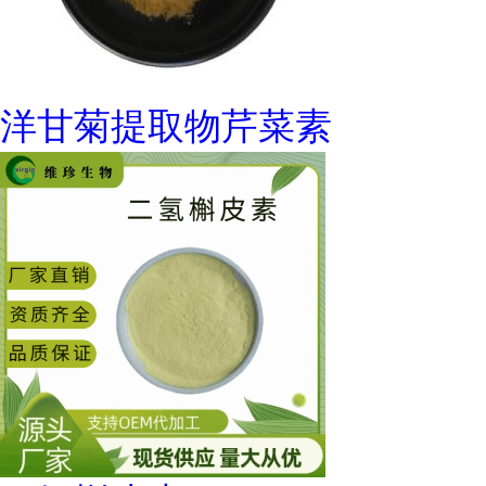
洋甘菊提取物芹菜素