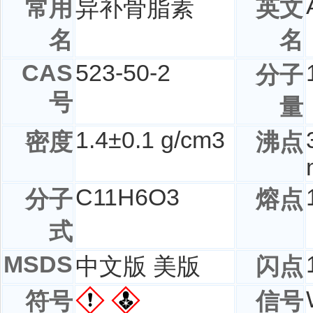
常用
异补骨脂素
英文
名
名
CAS
523-50-2
分子
号
量
1.4±0.1 g/cm3
密度
沸点
C
11
H
6
O
3
分子
熔点
式
MSDS
中文版 美版
闪点
符号
信号