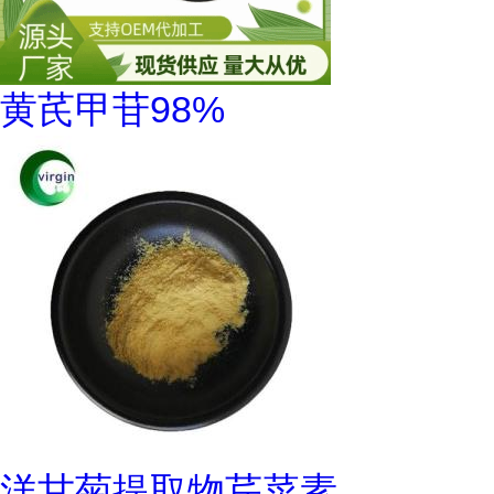
黄芪甲苷98%
洋甘菊提取物芹菜素