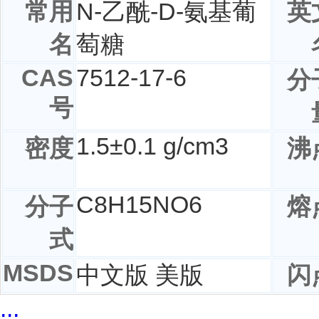
常用
N-乙酰-D-氨基葡
英
名
萄糖
CAS
7512-17-6
分
号
1.5±0.1 g/cm3
密度
沸
C
8
H
15
NO
6
分子
熔
式
MSDS
中文版 美版
闪
...