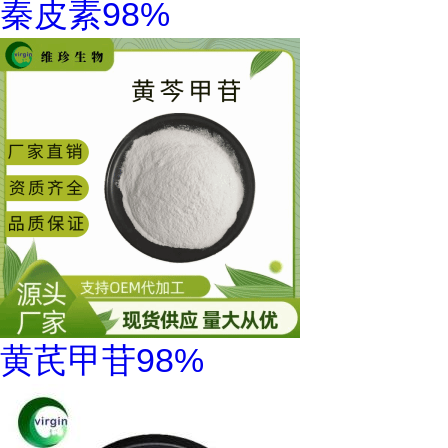
秦皮素98%
黄芪甲苷98%