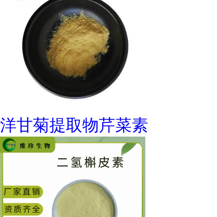
洋甘菊提取物芹菜素