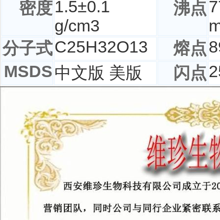
1.5±0.1
7
密度
沸点
g/cm3
C
25
H
32
O
13
8
分子式
熔点
MSDS
2
中文版 美版
闪点