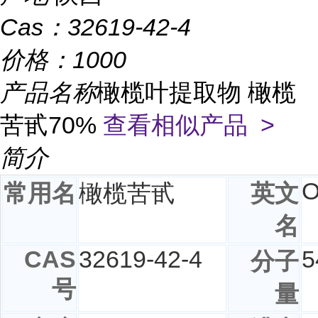
Cas：
32619-42-4
价格：
1000
产品名称
橄榄叶提取物 橄榄
苦甙70%
查看相似产品 >
简介
O
常用名
橄榄苦甙
英文
名
CAS
32619-42-4
5
分子
号
量