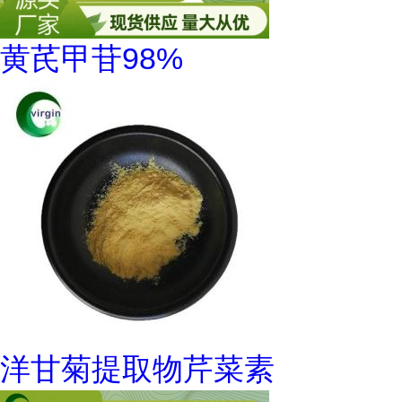
黄芪甲苷98%
洋甘菊提取物芹菜素