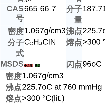
CAS
665-66-7
187.7
分子
号
量
1.067g/cm3
225.7
密度
沸点
C
H
ClN
>300 °
分子
熔点
10
18
式
MSDS
96oC
闪点
中文版
美版
1.067g/cm3
密度
225.7oC at 760 mmHg
沸点
>300 °C(lit.)
熔点