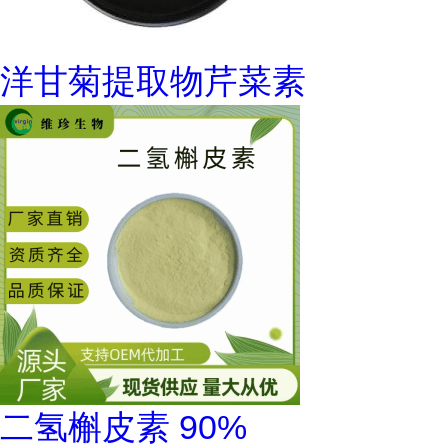
洋甘菊提取物芹菜素
二氢槲皮素 90%