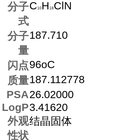
C
H
ClN
分子
10
18
式
187.710
分子
量
96oC
闪点
187.112778
质量
PSA
26.02000
LogP
3.41620
外观
结晶固体
性状