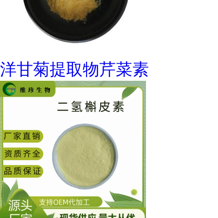
洋甘菊提取物芹菜素