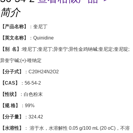
简介
【产品名称】
：奎尼丁
【英文名称】
：Quinidine
【别 名】
:喹尼丁;奎尼丁;异奎宁;异性金鸡钠碱;奎尼定;奎尼啶;
异奎宁碱;(+)-喹纳定
【分子式】
：C20H24N2O2
【CAS】
：56-54-2
【性状】
：白色粉末
【规 格】
：99%
【分子量】
：324.42
【水溶性】
： 溶于水，水溶解性 0.05 g/100 mL (20 oC)，不溶