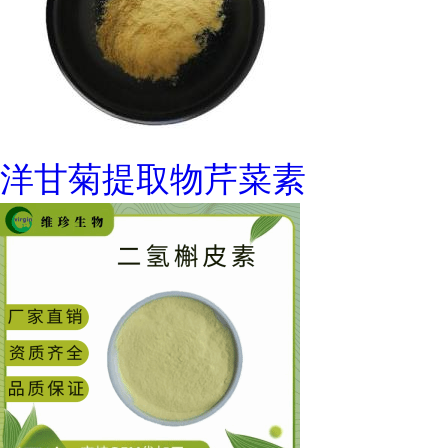
洋甘菊提取物芹菜素