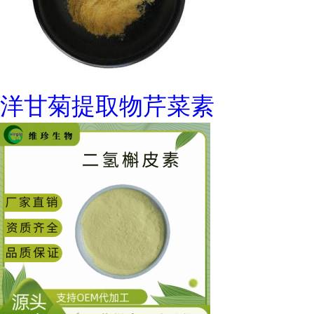
洋甘菊提取物芹菜素