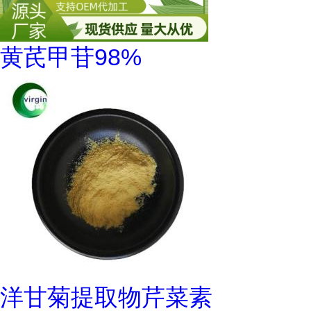
黄芪甲苷98%
洋甘菊提取物芹菜素