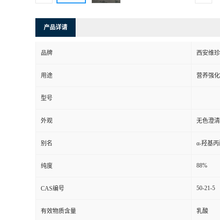
产品详请
品牌
西安维珍
用途
营养强化
型号
外观
无色澄清
别名
α-羟基
88%
纯度
50-21-5
CAS编号
有效物质含量
乳酸