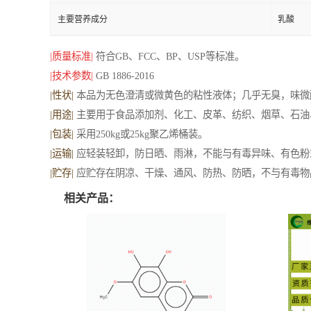
主要营养成分
乳酸
|质量标准|
符合GB、FCC、BP、USP等标准。
|技术参数|
GB 1886-2016
|性状|
本品为无色澄清或微黄色的粘性液体；几乎无臭，味微
|用途|
主要用于食品添加剂、化工、皮革、纺织、烟草、石油
|包装|
采用250kg或25kg聚乙烯桶装。
|运输|
应轻装轻卸，防日晒、雨淋，不能与有毒异味、有色粉
|贮存|
应贮存在阴凉、干燥、通风、防热、防晒，不与有毒物
相关产品：