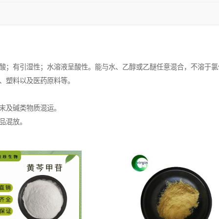
酸；有引湿性；水溶液呈酸性。能与水、乙醇或乙醚任意混合，不溶于氯
、塑料以及医药原料等。
末及碱类物质混运。
品混放。