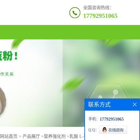
全国咨询热线：
17792951065
联系方式
手机：
17792951065
Q Q：
网站首页
>
产品展厅
>
营养强化剂
>
乳酸 L-乳酸 CAS 50-21-5