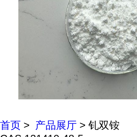
首页
>
产品展厅
> 钆双铵