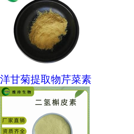
洋甘菊提取物芹菜素