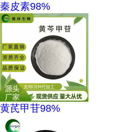
秦皮素98%
黄芪甲苷98%