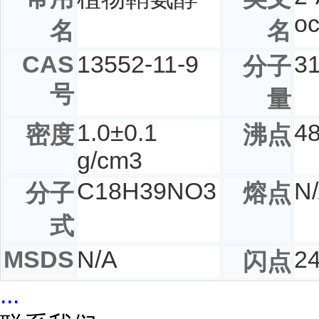
oc
名
名
CAS
13552-11-9
3
分子
号
量
1.0±0.1
48
密度
沸点
g/cm3
C
18
H
39
NO
3
N
分子
熔点
式
MSDS
N/A
24
闪点
...