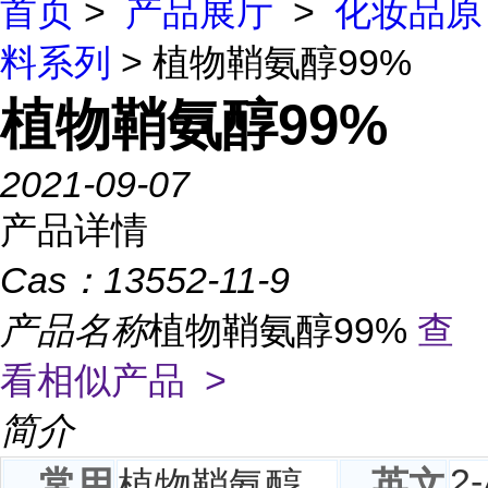
首页
>
产品展厅
>
化妆品原
料系列
> 植物鞘氨醇99%
植物鞘氨醇99%
2021-09-07
产品详情
Cas：
13552-11-9
产品名称
植物鞘氨醇99%
查
看相似产品 >
简介
2-
常用
植物鞘氨醇
英文