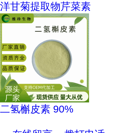
洋甘菊提取物芹菜素
二氢槲皮素 90%