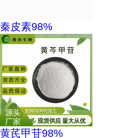
秦皮素98%
黄芪甲苷98%