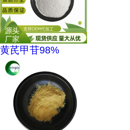
黄芪甲苷98%