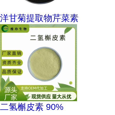
洋甘菊提取物芹菜素
二氢槲皮素 90%