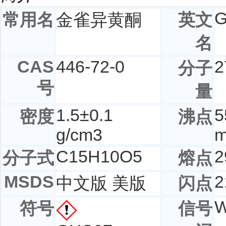
G
常用名
金雀异黄酮
英文
名
CAS
446-72-0
2
分子
号
量
1.5±0.1
5
密度
沸点
g/cm3
C
15
H
10
O
5
2
分子式
熔点
MSDS
2
中文版 美版
闪点
W
符号
信号