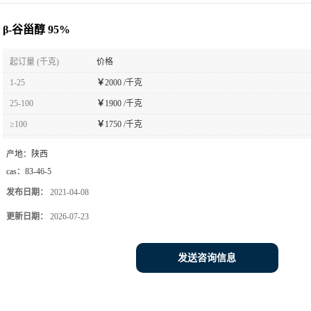
β-谷甾醇 95%
起订量 (千克)
价格
1-25
￥
2000 /千克
25-100
￥
1900 /千克
≥100
￥
1750 /千克
产地：
陕西
cas：
83-46-5
发布日期：
2021-04-08
更新日期：
2026-07-23
发送咨询信息