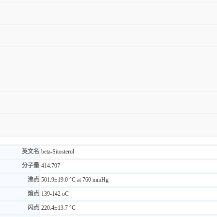
英文名
beta-Sitosterol
分子量
414.707
沸点
501.9±19.0 °C at 760 mmHg
熔点
139-142 oC
闪点
220.4±13.7 °C