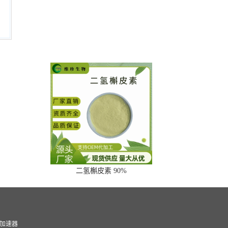
二氢槲皮素 90%
加速器