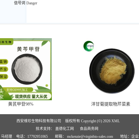
信号词
Danger
黄芪甲苷98%
洋甘菊提取物芹菜素
西安维珍生物科技有限公司
版权所有 Copyright (©) 2026
XML
技术支持：
盖德化工网
食品商务网
：马经理
电话：17792951065
邮箱：
mckenzie@virginbio-sales.com
地址：企业