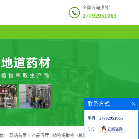
全国咨询热线：
17792951065
联系方式
手机：
17792951065
Q Q：
位置：
网站首页
>
产品展厅
>
植物提取物
>
其他
>
β-谷甾醇 95%