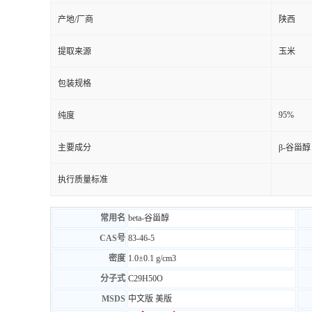
产地/厂商
陕西
提取来源
玉米
包装规格
95%
纯度
主要成分
β-谷甾醇
执行质量标准
常用名
beta-谷甾醇
CAS号
83-46-5
密度
1.0±0.1 g/cm3
分子式
C
29
H
50
O
MSDS
中文版 美版