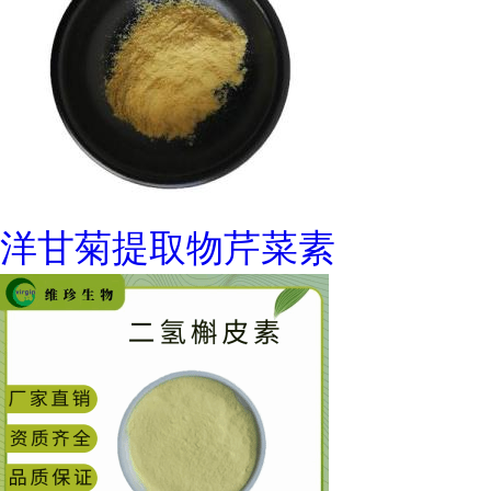
洋甘菊提取物芹菜素