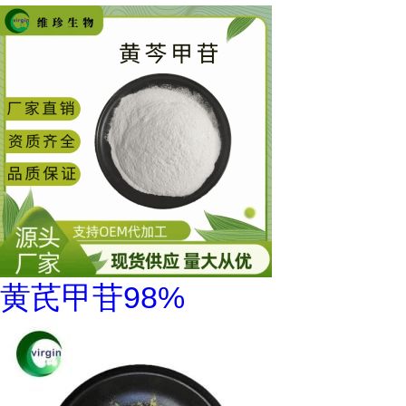
黄芪甲苷98%