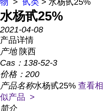
物
>
甙类
> 水杨甙25%
水杨甙25%
2021-04-08
产品详情
产地
陕西
Cas：
138-52-3
价格：
200
产品名称
水杨甙25%
查看相
似产品 >
简介