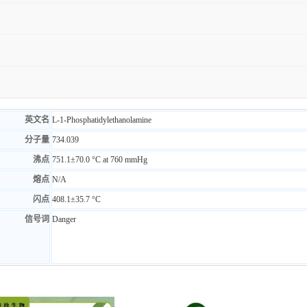
英文名
L-1-Phosphatidylethanolamine
分子量
734.039
沸点
751.1±70.0 °C at 760 mmHg
熔点
N/A
闪点
408.1±35.7 °C
信号词
Danger