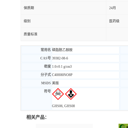
保质期
24月
级别
医药级
质量标准
常用名
磷脂酰乙醇胺
CAS号
39382-08-6
密度
1.0±0.1 g/cm3
分子式
C
40
H
80
NO
8
P
MSDS
美版
符号
GHS06, GHS08
相关产品：