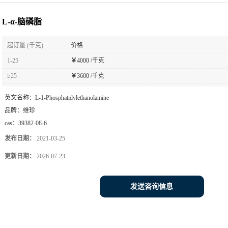
L-α-脑磷脂
起订量 (千克)
价格
1-25
￥
4000 /千克
≥25
￥
3600 /千克
英文名称：
L-1-Phosphatidylethanolamine
品牌：
维珍
cas：
39382-08-6
发布日期：
2021-03-25
更新日期：
2026-07-23
发送咨询信息