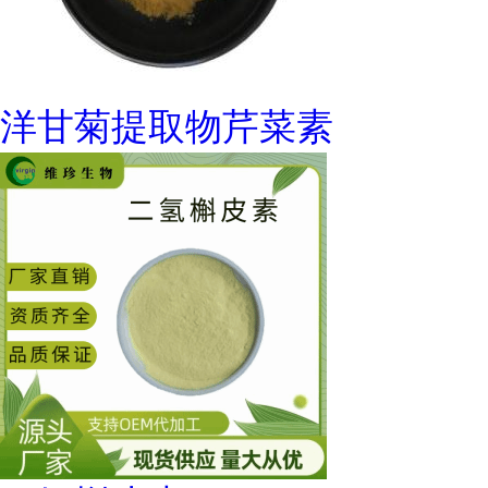
洋甘菊提取物芹菜素