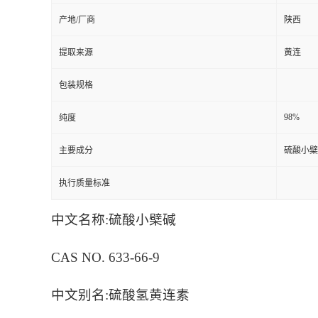
产地/厂商
陕西
提取来源
黄连
包装规格
98%
纯度
主要成分
硫酸小檗
执行质量标准
中文名称:硫酸小檗碱
CAS NO. 633-66-9
中文别名:硫酸氢黄连素