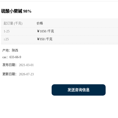
硫酸小檗碱 98%
起订量 (千克)
价格
1-25
￥
1050 /千克
≥25
￥
950 /千克
产地：
陕西
cas：
633-66-9
发布日期：
2021-03-01
更新日期：
2026-07-23
发送咨询信息