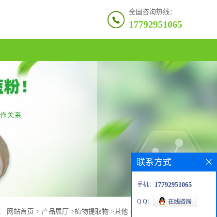
全国咨询热线：
17792951065
联系方式
手机：
17792951065
Q Q：
：
网站首页
>
产品展厅
>
植物提取物
>
其他
>
硫酸小檗碱 98%