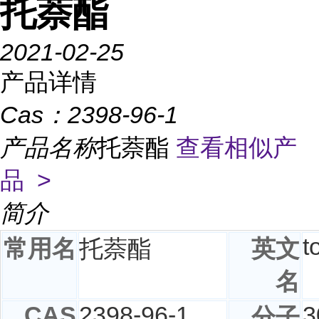
托萘酯
2021-02-25
产品详情
Cas：
2398-96-1
产品名称
托萘酯
查看相似产
品 >
简介
t
常用名
托萘酯
英文
名
CAS
2398-96-1
3
分子