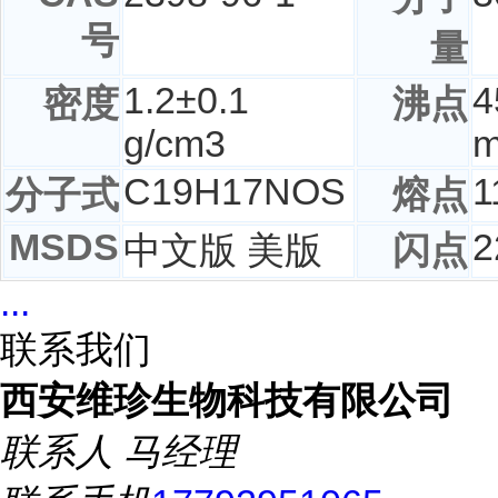
号
量
1.2±0.1
4
密度
沸点
g/cm3
C
19
H
17
NOS
1
分子式
熔点
MSDS
2
中文版 美版
闪点
...
联系我们
西安维珍生物科技有限公司
联系人
马经理