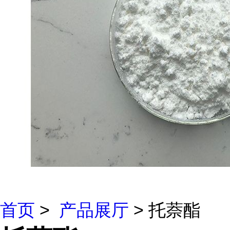
首页
>
产品展厅
> 托萘酯