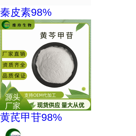
秦皮素98%
黄芪甲苷98%