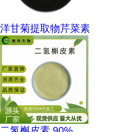
洋甘菊提取物芹菜素
二氢槲皮素 90%