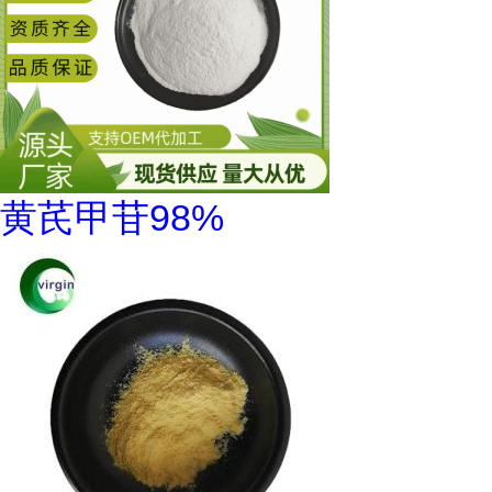
黄芪甲苷98%