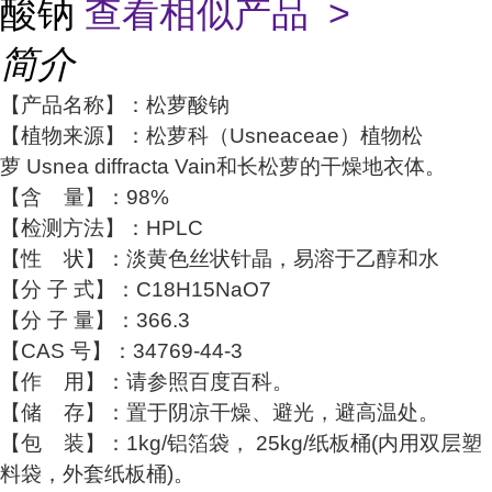
酸钠
查看相似产品 >
简介
【产品名称】：松萝酸钠
【植物来源】：松萝科（Usneaceae）植物松
萝 Usnea diffracta Vain和长松萝的干燥地衣体。
【含 量】：98%
【检测方法】：HPLC
【性 状】：淡黄色丝状针晶，易溶于乙醇和水
【分 子 式】：C18H15NaO7
【分 子 量】：366.3
【CAS 号】：34769-44-3
【作 用】：请参照百度百科。
【储 存】：置于阴凉干燥、避光，避高温处。
【包 装】：1kg/铝箔袋， 25kg/纸板桶(内用双层塑
料袋，外套纸板桶)。