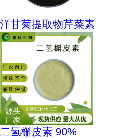
洋甘菊提取物芹菜素
二氢槲皮素 90%