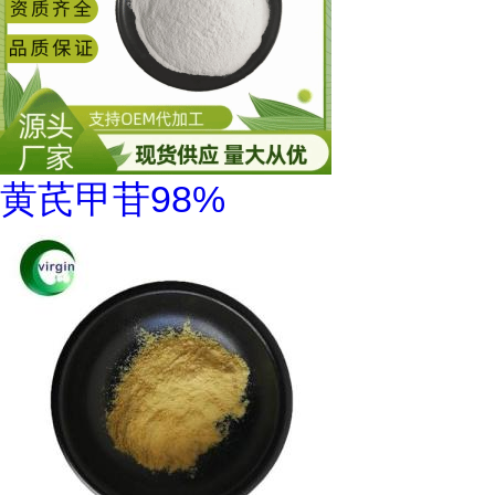
黄芪甲苷98%