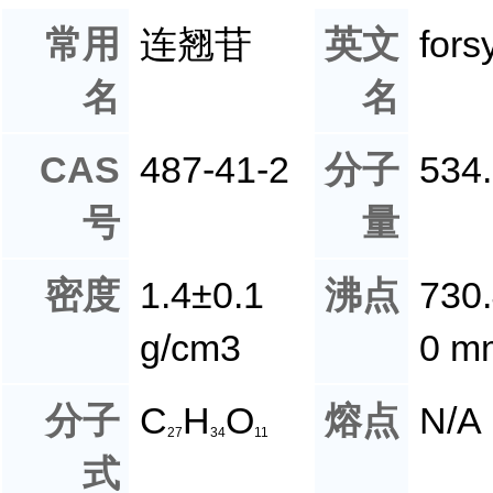
常用
连翘苷
英文
fors
名
名
CAS
487-41-2
分子
534
号
量
密度
1.4±0.1
沸点
730.
g/cm3
0 m
分子
C
H
O
熔点
N/A
27
34
11
式