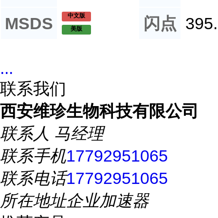
中文版
MSDS
闪点
395
美版
...
联系我们
西安维珍生物科技有限公司
联系人
马经理
联系手机
17792951065
联系电话
17792951065
所在地址
企业加速器