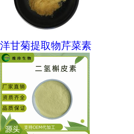
洋甘菊提取物芹菜素