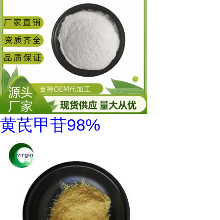
黄芪甲苷98%