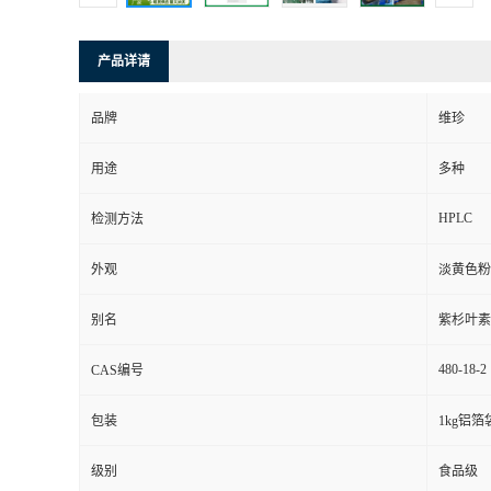
产品详请
品牌
维珍
用途
多种
HPLC
检测方法
外观
淡黄色粉
别名
紫杉叶素
480-18-2
CAS编号
包装
1kg铝箔
级别
食品级