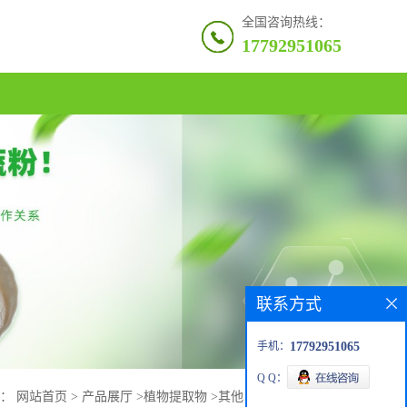
全国咨询热线：
17792951065
联系方式
手机：
17792951065
Q Q：
置：
网站首页
>
产品展厅
>
植物提取物
>
其他
>
二氢槲皮素98%