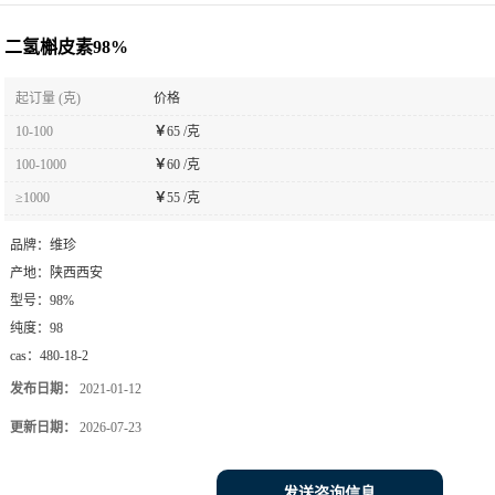
二氢槲皮素98%
起订量 (克)
价格
10-100
￥
65 /克
100-1000
￥
60 /克
≥1000
￥
55 /克
品牌：
维珍
产地：
陕西西安
型号：
98%
纯度：
98
cas：
480-18-2
发布日期：
2021-01-12
更新日期：
2026-07-23
发送咨询信息