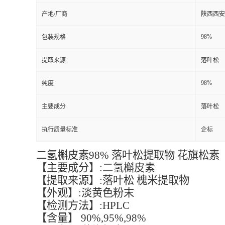
产地/厂商
陕西西安
98%
包装规格
提取来源
落叶松
98%
纯度
主要成分
落叶松
执行质量标准
企标
二氢槲皮素98% 落叶松提取物 花旗松素
【主要成分】:二氢槲皮素
【提取来源】:落叶松 槐米提取物
【外观】:淡黄色粉末
【检测方法】:HPLC
【含量】 90%,95%,98%