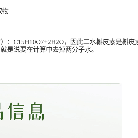
取物
：C15H10O7+2H2O，因此二水槲皮素是
也就是说要在计算中去掉两分子水。