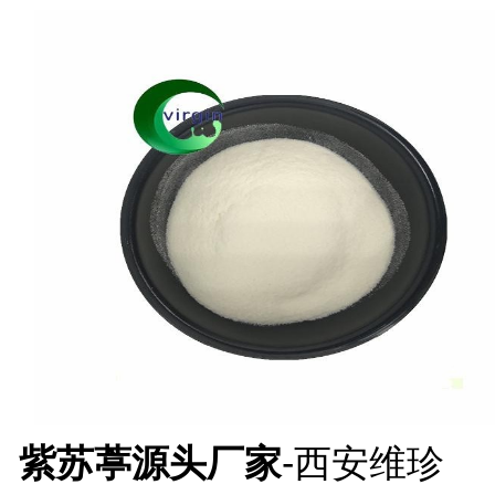
紫苏葶源头厂家
-西安维珍